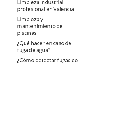
Limpieza industrial
profesional en Valencia
Limpieza y
mantenimiento de
piscinas
¿Qué hacer en caso de
fuga de agua?
¿Cómo detectar fugas de
agua?
Reparación de tuberías
sin obra
Cómo desatascar un
fregadero
Depósitos de agua,
limpieza y desinfección
Cómo desatascar con
vinagre y bicarbonato