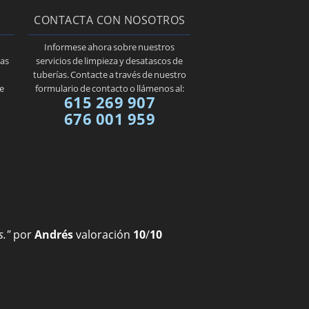
CONTACTA CON NOSOTROS
Informese ahora sobre nuestros
tas
servicios de limpieza y desatascos de
tuberías. Contacte a través de nuestro
e
formulario de contacto o llámenos al:
615 269 907
676 001 959
s."
por
Andrés
valoración
10
/
10