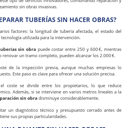
este tipo de servicios innovadores, combinando reparación y
amiento sin obras invasivas.
EPARAR TUBERÍAS SIN HACER OBRAS?
rios factores: la longitud de tubería afectada, el estado del
a tecnología utilizada para la intervención.
uberías sin obra
puede costar entre 250 y 600 €, mientras
 renovar un tramo completo, pueden alcanzar los 2.000 €.
oste de la inspección previa, aunque muchas empresas lo
esto. Este paso es clave para ofrecer una solución precisa.
l coste se divide entre los propietarios, lo que reduce
ico. Además, si se interviene en varios metros lineales a la
paración sin obra
disminuye considerablemente.
tar un diagnóstico técnico y presupuesto cerrado antes de
 tiene sus propias particularidades.