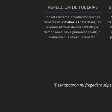
INSPECCIÓN DE TUBERÍAS
S
Con este sistema introducimos dichas
cámaras en las
tuberías
o los desagües
de
y vemos a través de una pantalla y a
t
tiempo real si hay alguna avería o algún
elemento que haya que reparar.
p
"Desatascaron mi fregadero súper