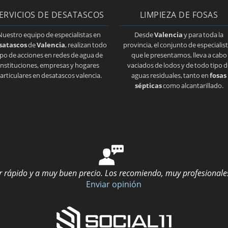
ERVICIOS DE DESATASCOS
LIMPIEZA DE FOSAS
Nuestro equipo de especialistas en
Desde
Valencia
y para toda la
satascos
de
Valencia
, realizan todo
provincia, el conjunto de especialis
ipo de acciones en redes de agua de
que le presentamos, lleva a cabo
instituciones, empresas y hogares
vaciados de lodos y de todo tipo d
articulares en desatascos valencia.
aguas residuales, tanto en
fosas
sépticas
como alcantarillado.
 rápido y a muy buen precio. Los recomiendo, muy profesionale
Enviar opinión